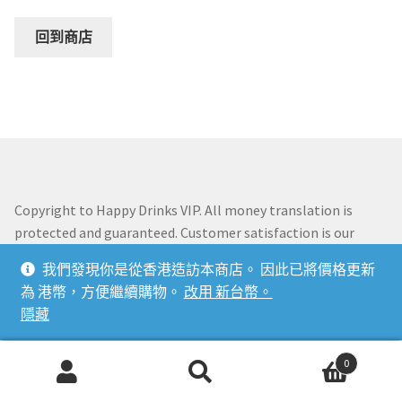
Expan
中文 (香港)
中文 (香港)
回到商店
English
中文 (香港)
Français
Copyright to Happy Drinks VIP. All money translation is
protected and guaranteed. Customer satisfaction is our
number one priority. You must be over legal age in your
日本語
我們發現你是從香港造訪本商店。 因此已將價格更新
country to make a purchase.
為 港幣，方便繼續購物。
改用 新台幣。
隱藏
한국어
0
搜
搜